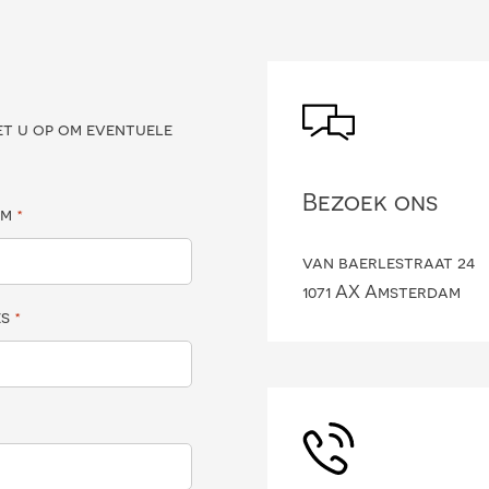
?
et u op om eventuele
Bezoek ons
am
*
van baerlestraat 24
1071 AX Amsterdam
es
*