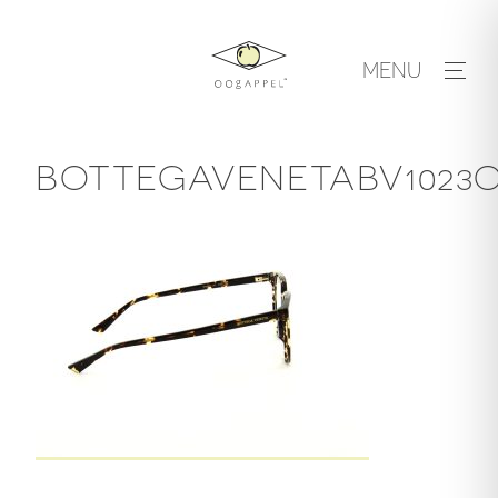
Skip
to
MENU
content
BOTTEGAVENETABV1023O.0