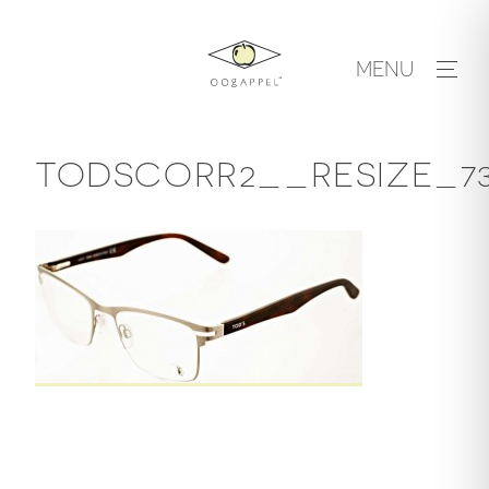
Skip
to
MENU
content
TODSCORR2__RESIZE_73