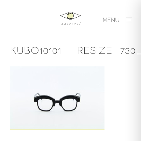
Skip
to
MENU
content
KUBO10101__RESIZE_730