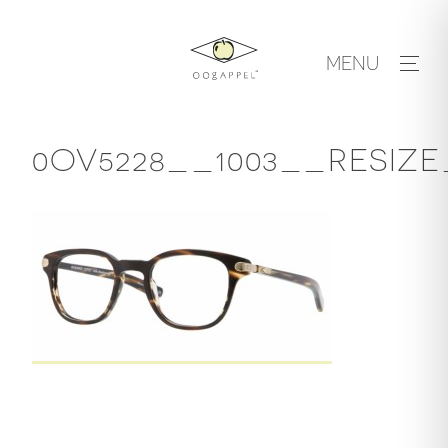
Skip
to
MENU
content
0OV5228__1003__RESIZE