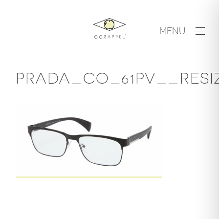
Skip
to
MENU
content
PRADA_CO_61PV__RESIZ