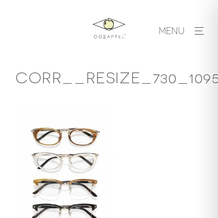
Skip
to
MENU
content
CORR__RESIZE_730_109