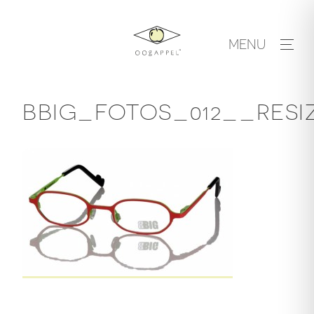
Skip
to
MENU
content
BBIG_FOTOS_012__RESI