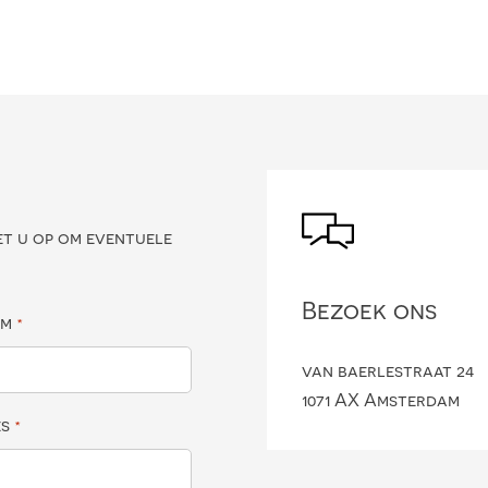
?
et u op om eventuele
Bezoek ons
am
*
van baerlestraat 24
1071 AX Amsterdam
es
*