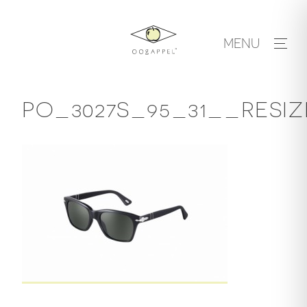
Skip
to
MENU
content
PO_3027S_95_31__RESIZ