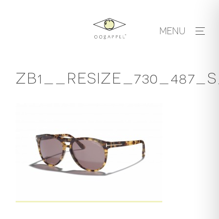
Skip
to
MENU
content
ZB1__RESIZE_730_487_S