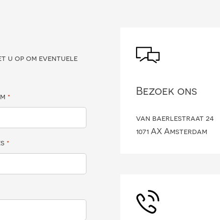
?
et u op om eventuele
Bezoek ons
am
*
van baerlestraat 24
1071 AX Amsterdam
es
*