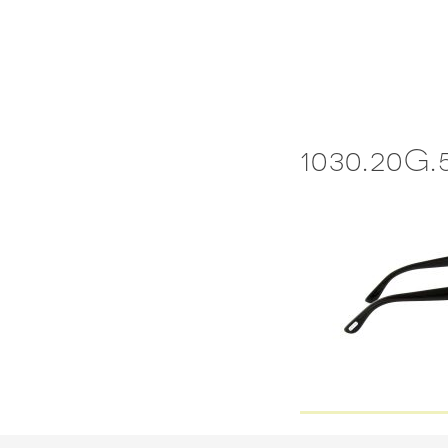
Skip
to
content
1030.20G.