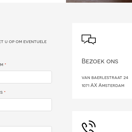
?
et u op om eventuele
Bezoek ons
am
*
van baerlestraat 24
1071 AX Amsterdam
es
*