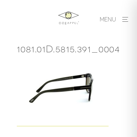
Skip
to
MENU
content
1081.01D.5815.391_0004