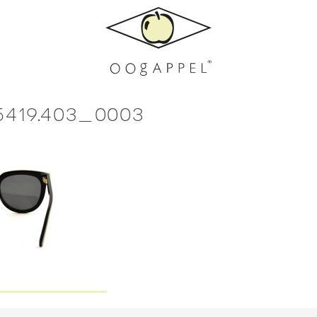
.5419.403_0003