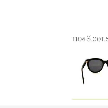
Skip
to
content
1104S.001