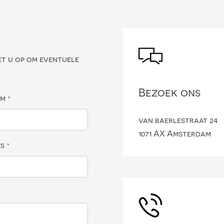
?
et u op om eventuele
Bezoek ons
am
*
van baerlestraat 24
1071 AX Amsterdam
es
*