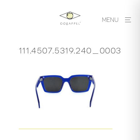
Skip
to
MENU
content
111.4507.5319.240_0003