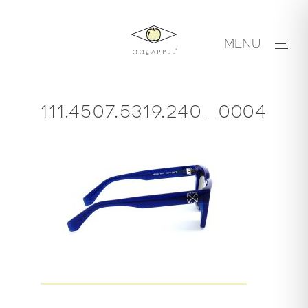
Skip
to
MENU
content
111.4507.5319.240_0004