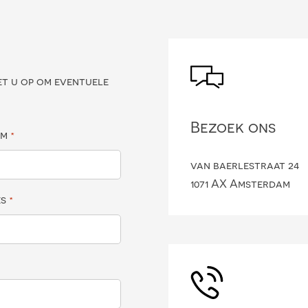
?
et u op om eventuele
Bezoek ons
am
*
van baerlestraat 24
1071 AX Amsterdam
es
*