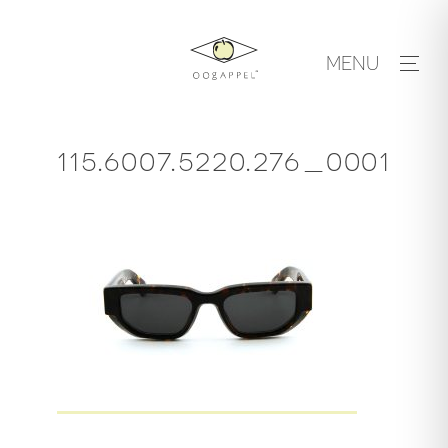
Skip
to
MENU
content
115.6007.5220.276_0001