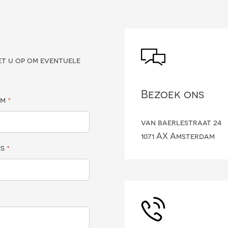
?
et u op om eventuele
Bezoek ons
am
*
van baerlestraat 24
1071 AX Amsterdam
es
*