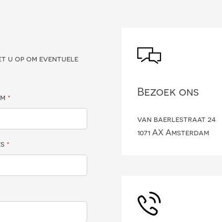
?
et u op om eventuele
Bezoek ons
am
*
van baerlestraat 24
1071 AX Amsterdam
es
*