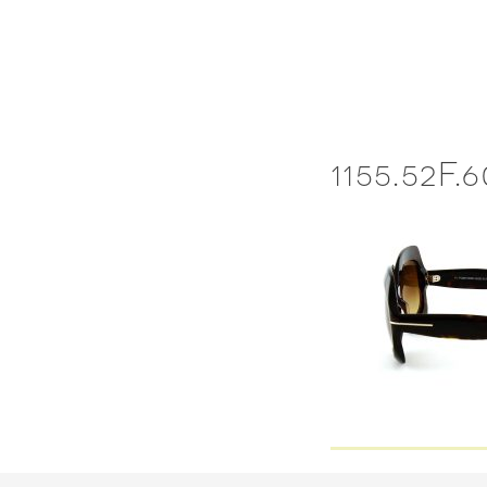
Skip
to
content
1155.52F.