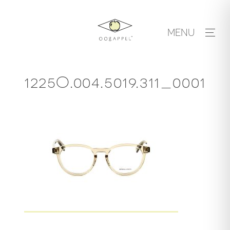
Skip
to
MENU
content
1225O.004.5019.311_0001