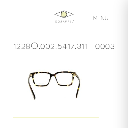
Skip
to
MENU
content
1228O.002.5417.311_0003