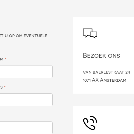
?
et u op om eventuele
Bezoek ons
am
*
van baerlestraat 24
1071 AX Amsterdam
es
*