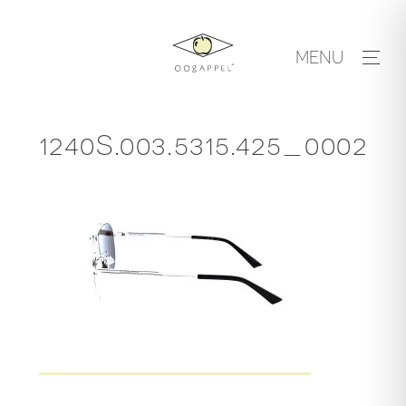
Skip
to
MENU
content
1240S.003.5315.425_0002