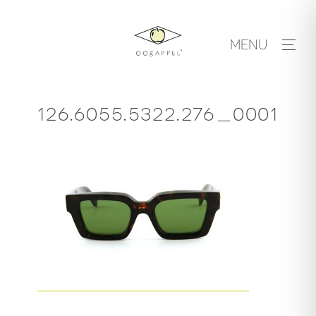
Skip
to
MENU
content
126.6055.5322.276_0001