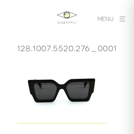
Skip
to
MENU
content
128.1007.5520.276_0001