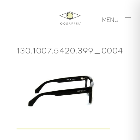
Skip
to
MENU
content
130.1007.5420.399_0004