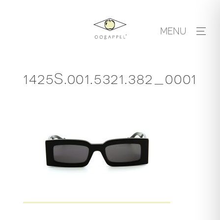
Skip
to
MENU
content
1425S.001.5321.382_0001