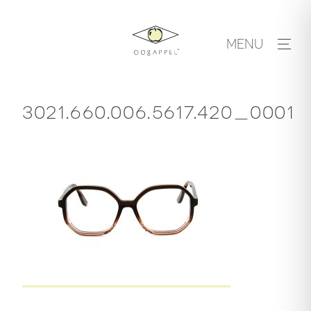
Skip
to
MENU
content
3021.660.006.5617.420_0001