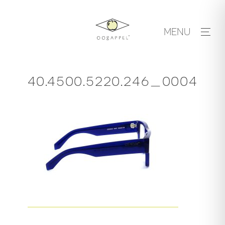
Skip
to
MENU
content
40.4500.5220.246_0004