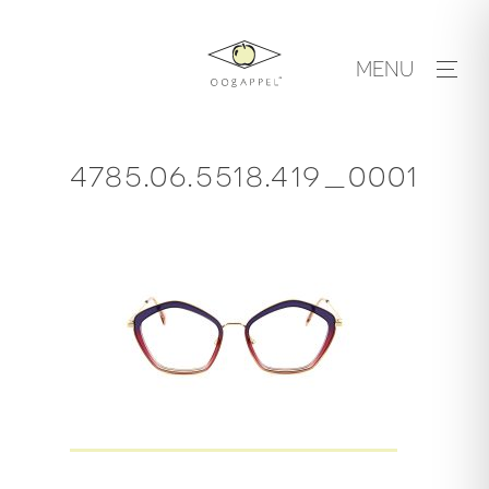
Skip
to
MENU
content
4785.06.5518.419_0001