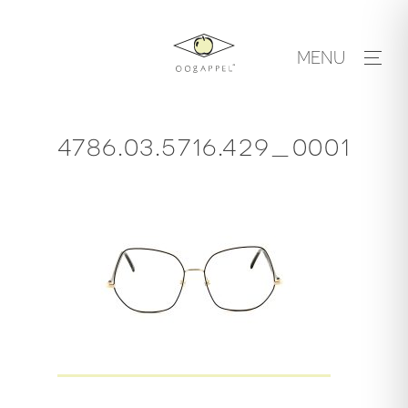
Skip
to
MENU
content
4786.03.5716.429_0001