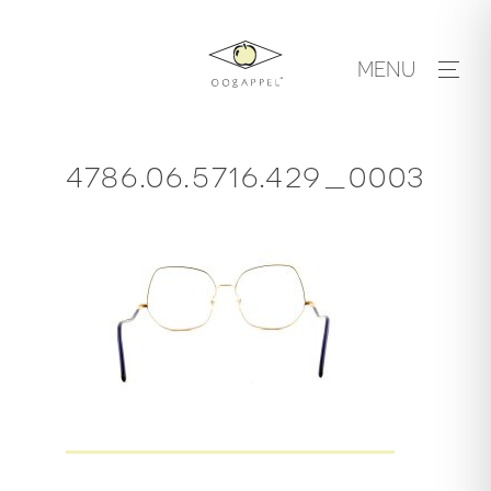
Skip
to
MENU
content
4786.06.5716.429_0003