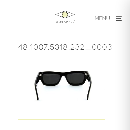
Skip
to
MENU
content
48.1007.5318.232_0003