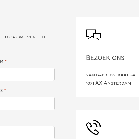
?
et u op om eventuele
Bezoek ons
am
*
van baerlestraat 24
1071 AX Amsterdam
es
*