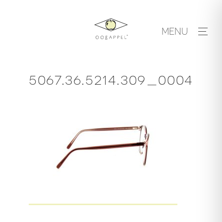
Skip
to
MENU
content
5067.36.5214.309_0004