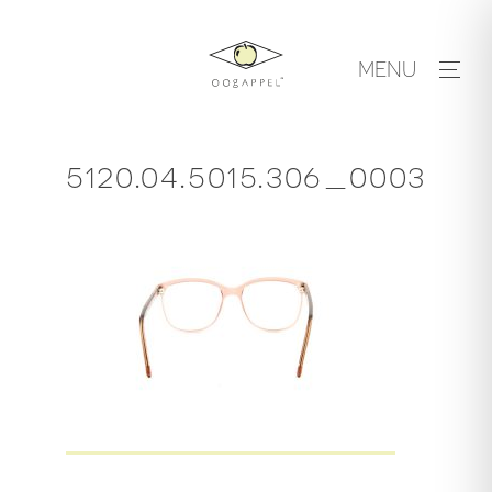
Skip
to
MENU
content
5120.04.5015.306_0003