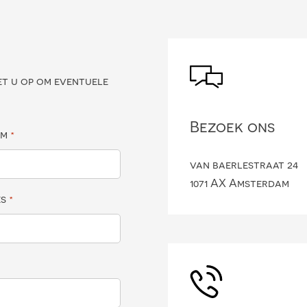
?
et u op om eventuele
Bezoek ons
am
*
van baerlestraat 24
1071 AX Amsterdam
es
*