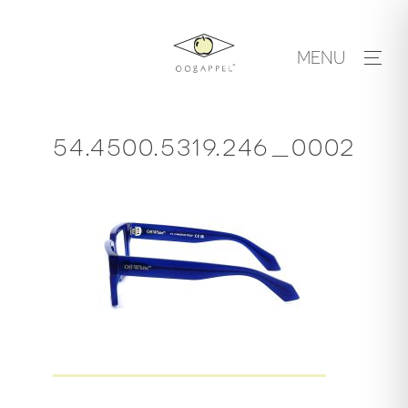
Skip
to
MENU
content
54.4500.5319.246_0002