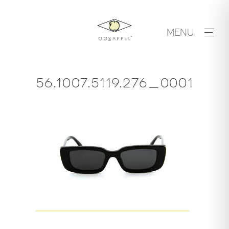
Skip
to
MENU
content
56.1007.5119.276_0001