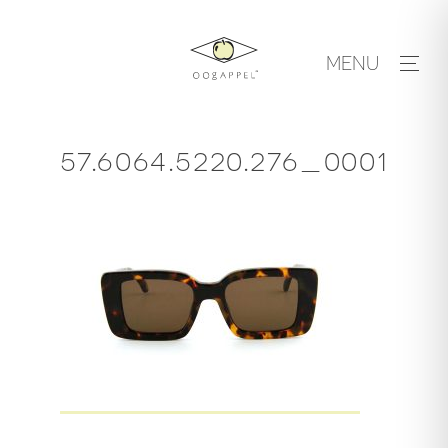
Skip
to
MENU
content
57.6064.5220.276_0001