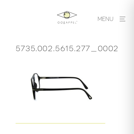
Skip
to
MENU
content
5735.002.5615.277_0002