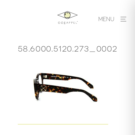
Skip
to
MENU
content
58.6000.5120.273_0002