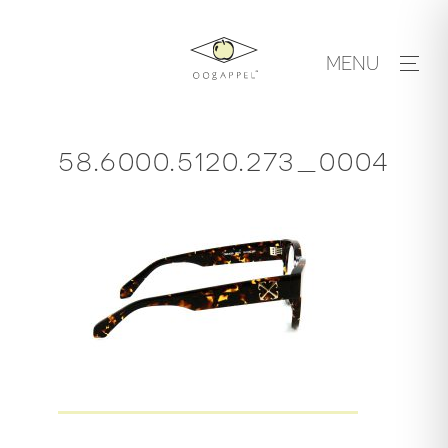
Skip
to
MENU
content
58.6000.5120.273_0004