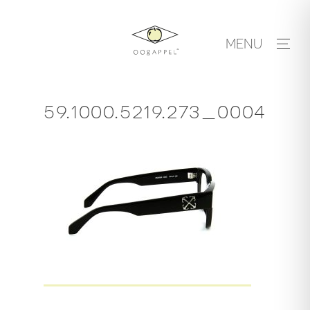
Skip
to
MENU
content
59.1000.5219.273_0004