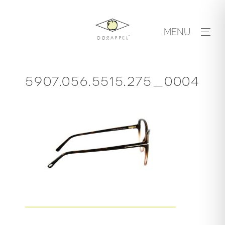
Skip
to
MENU
content
5907.056.5515.275_0004