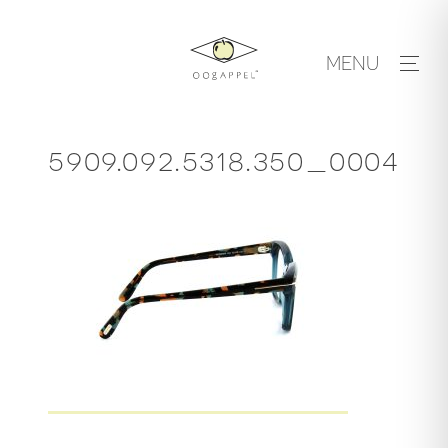
Skip
to
MENU
content
5909.092.5318.350_0004