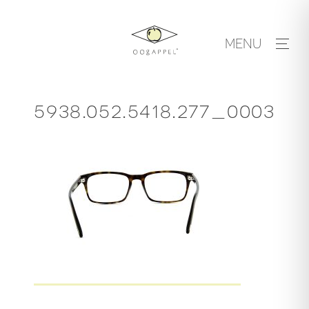
Skip
to
MENU
content
5938.052.5418.277_0003