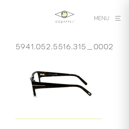
Skip
to
MENU
content
5941.052.5516.315_0002